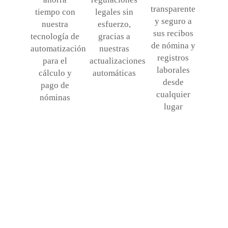
transparente
tiempo con
legales sin
y seguro a
nuestra
esfuerzo,
sus recibos
tecnología de
gracias a
de nómina y
automatización
nuestras
registros
para el
actualizaciones
laborales
cálculo y
automáticas
desde
pago de
cualquier
nóminas
lugar