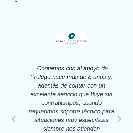
o
"Contamos con al apoyo de
"
a
Prolego hace más de 8 años y,
na
además de contar con un
s,
excelente servicio que fluye sin
s
contratiempos, cuando
il
requerimos soporte técnico para
situaciones muy específicas
o
siempre nos atienden